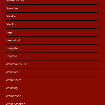
Siemensstadt
Spandau
Staaken
Steglitz
Tegel
Tempelhof
Tiergarten
Treptow
Waidmannslust
Wannsee
Wartenberg
Wedding
Weißensee
West Staaken